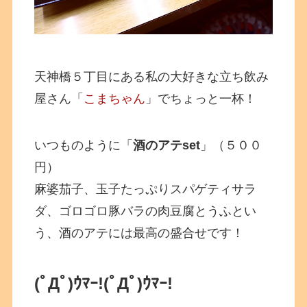
天神橋５丁目にある私の大好きな立ち飲み
屋さん「
こまちゃん
」でちょっと一杯！
いつものように「
酒のアテset
」（５００
円）
麻婆茄子、玉子たっぷりスパゲティサラ
ダ、ゴロゴロ豚バラの肉豆腐とうふとい
う、酒のアテには最高の盛合せです！
(ﾟДﾟ)ｳﾏｰ!
(ﾟДﾟ)ｳﾏｰ!