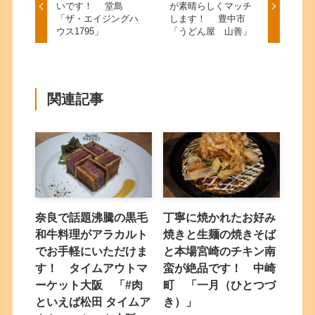
いです！ 堂島
が素晴らしくマッチ
「ザ・エイジングハ
します！ 豊中市
ウス1795」
「うどん屋 山善」
関連記事
奈良で話題沸騰の黒毛
丁寧に焼かれたお好み
和牛料理がアラカルト
焼きと生麺の焼きそば
でお手軽にいただけま
と本場宮崎のチキン南
す！ タイムアウトマ
蛮が絶品です！ 中崎
ーケット大阪 「#肉
町 「一月（ひとつづ
といえば松田 タイムア
き）」