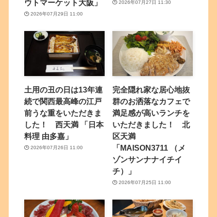
ウトマーケット大阪」
2026年07月27日 11:30
2026年07月29日 11:00
土用の丑の日は13年連
完全隠れ家な居心地抜
続で関西最高峰の江戸
群のお洒落なカフェで
前うな重をいただきま
満足感が高いランチを
した！ 西天満 「日本
いただきました！ 北
料理 由多嘉」
区天満
「MAISON3711 （メ
2026年07月26日 11:00
ゾンサンナナイチイ
チ）」
2026年07月25日 11:00