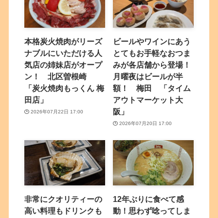
本格炭火焼肉がリーズ
ビールやワインにあう
ナブルにいただける人
とてもお手軽なおつま
気店の姉妹店がオープ
みが各店舗から登場！
ン！ 北区曽根崎
月曜夜はビールが半
「炭火焼肉もっくん 梅
額！ 梅田 「タイム
田店」
アウトマーケット大
阪」
2026年07月22日 17:00
2026年07月20日 17:00
非常にクオリティーの
12年ぶりに食べて感
高い料理もドリンクも
動！思わず唸ってしま