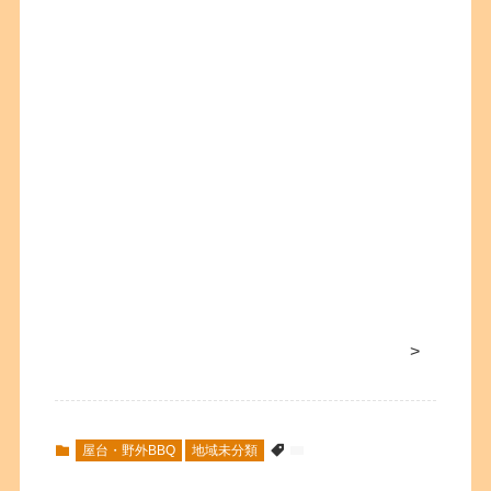
>
屋台・野外BBQ
地域未分類