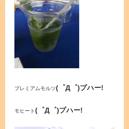
(゜Д゜)プハー!
プレミアムモルツ
(゜Д゜)プハー!
モヒート