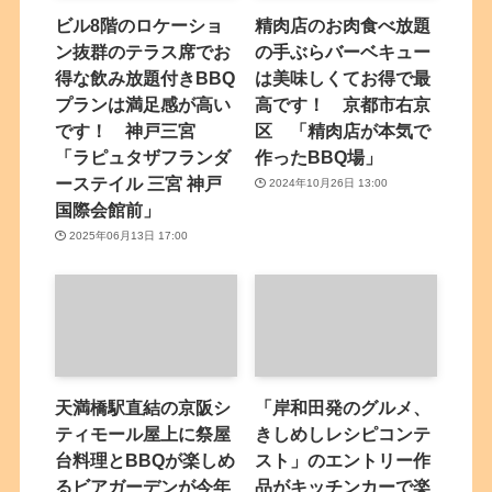
ビル8階のロケーショ
精肉店のお肉食べ放題
ン抜群のテラス席でお
の手ぶらバーベキュー
得な飲み放題付きBBQ
は美味しくてお得で最
プランは満足感が高い
高です！ 京都市右京
です！ 神戸三宮
区 「精肉店が本気で
「ラピュタザフランダ
作ったBBQ場」
ーステイル 三宮 神戸
2024年10月26日 13:00
国際会館前」
2025年06月13日 17:00
天満橋駅直結の京阪シ
「岸和田発のグルメ、
ティモール屋上に祭屋
きしめしレシピコンテ
台料理とBBQが楽しめ
スト」のエントリー作
るビアガーデンが今年
品がキッチンカーで楽