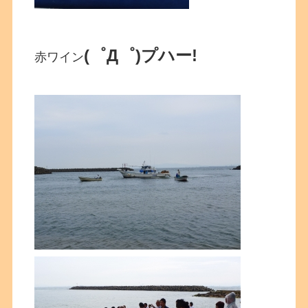
(゜Д゜)プハー!
赤ワイン