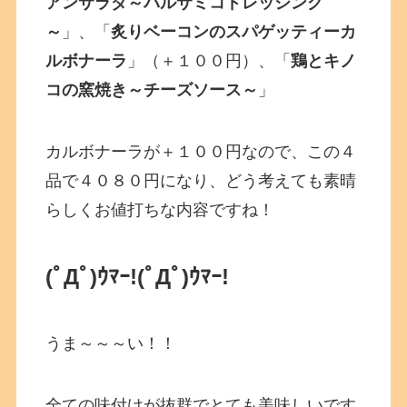
アンサラダ～バルサミコドレッシング
～
」、「
炙りベーコンのスパゲッティーカ
ルボナーラ
」（＋１００円）、「
鶏とキノ
コの窯焼き～チーズソース～
」
カルボナーラが＋１００円なので、この４
品で４０８０円になり、どう考えても素晴
らしくお値打ちな内容ですね！
(ﾟДﾟ)ｳﾏｰ!
(ﾟДﾟ)ｳﾏｰ!
うま～～～い！！
全ての味付けが抜群でとても美味しいです