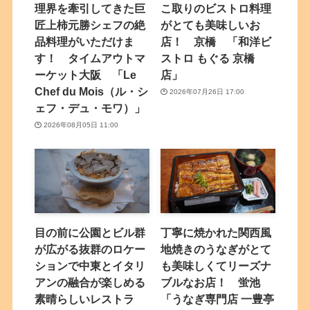
理界を牽引してきた巨
こ取りのビストロ料理
匠上柿元勝シェフの絶
がとても美味しいお
品料理がいただけま
店！ 京橋 「和洋ビ
す！ タイムアウトマ
ストロ もぐる 京橋
ーケット大阪 「Le
店」
Chef du Mois（ル・シ
2026年07月26日 17:00
ェフ・デュ・モワ）」
2026年08月05日 11:00
目の前に公園とビル群
丁寧に焼かれた関西風
が広がる抜群のロケー
地焼きのうなぎがとて
ションで中東とイタリ
も美味しくてリーズナ
アンの融合が楽しめる
ブルなお店！ 蛍池
素晴らしいレストラ
「うなぎ専門店 一豊亭