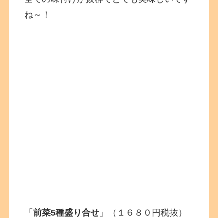
ね～！
「
前菜5種盛り合せ
」（１６８０円税抜）