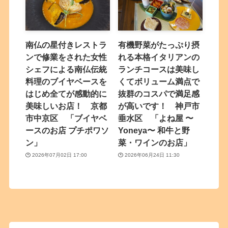
南仏の星付きレストラ
有機野菜がたっぷり摂
ンで修業をされた女性
れる本格イタリアンの
シェフによる南仏伝統
ランチコースは美味し
料理のブイヤベースを
くてボリューム満点で
はじめ全てが感動的に
抜群のコスパで満足感
美味しいお店！ 京都
が高いです！ 神戸市
市中京区 「ブイヤベ
垂水区 「よね屋 〜
ースのお店 プチポワソ
Yoneya〜 和牛と野
ン」
菜・ワインのお店」
2026年07月02日 17:00
2026年06月24日 11:30