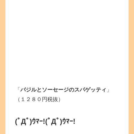
「
バジルとソーセージのスパゲッティ
」
（１２８０円税抜）
(ﾟДﾟ)ｳﾏｰ!
(ﾟДﾟ)ｳﾏｰ!