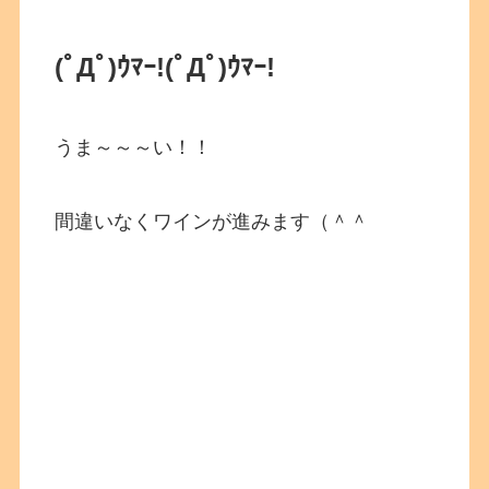
(ﾟДﾟ)ｳﾏｰ!
(ﾟДﾟ)ｳﾏｰ!
うま～～～い！！
間違いなくワインが進みます（＾＾