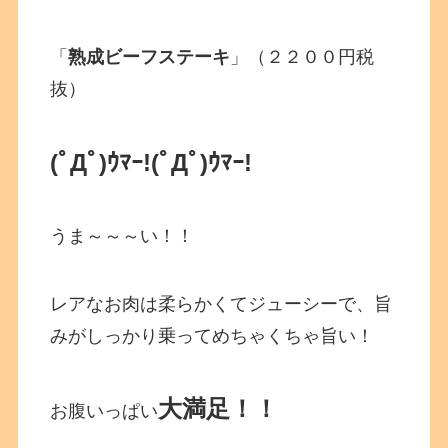
「
熟成ビーフステーキ
」（２２００円税
抜）
(ﾟДﾟ)ｳﾏｰ!
(ﾟДﾟ)ｳﾏｰ!
うま～～～い！！
レアなお肉は柔らかくてジューシーで、旨
みがしっかり乗ってめちゃくちゃ旨い！
大満足！！
お腹いっぱい