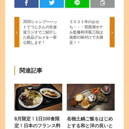
2020シャンプーハッ
２０２１年のおせ
トてつじさんの生放
ち・・・琵琶湖ホテ
送ラジオでご紹介し
ル監修和洋風三段は
た絶品グルメを一挙
抜群の味付けで大満
公開します！
足！！
関連記事
8月限定！1日100食限
名物土鍋ご飯をはじめ
定！日本のフランス料
とする和と洋の良いと