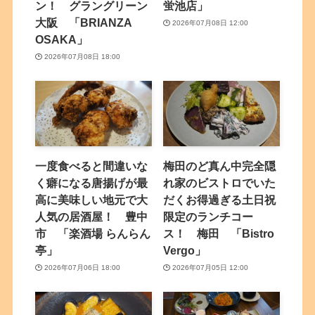
ン！ グラングリーン
蛍池店」
大阪 「BRIANZA
2026年07月08日 12:00
OSAKA」
2026年07月08日 18:00
一度食べると間違いな
梅田のど真ん中完全隠
く癖になる唐揚げが最
れ家のビストロでいた
高に美味しい地元で大
だくお得過ぎる土日祝
人気の居酒屋！ 豊中
限定のランチコー
市 「楽酒場 らんらん
ス！ 梅田 「Bistro
亭」
Vergo」
2026年07月06日 18:00
2026年07月05日 12:00