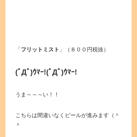
「
フリットミスト
」（８００円税抜）
(ﾟДﾟ)ｳﾏｰ!
(ﾟДﾟ)ｳﾏｰ!
うま～～～い！！
こちらは間違いなくビールが進みます（＾
＾