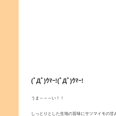
(ﾟДﾟ)ｳﾏｰ!
(ﾟДﾟ)ｳﾏｰ!
うま～～～い！！
しっとりとした生地の旨味にサツマイモの甘