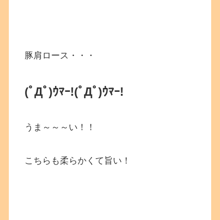
豚肩ロース・・・
(ﾟДﾟ)ｳﾏｰ!
(ﾟДﾟ)ｳﾏｰ!
うま～～～い！！
こちらも柔らかくて旨い！