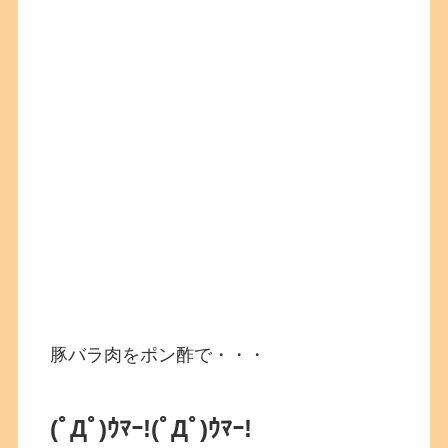
豚バラ肉をポン酢で・・・
(ﾟДﾟ)ｳﾏｰ!
(ﾟДﾟ)ｳﾏｰ!