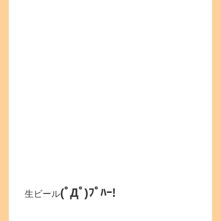
(ﾟДﾟ)ﾌﾟﾊｰ!
生ビール