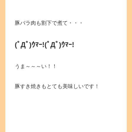
豚バラ肉も割下で煮て・・・
(ﾟДﾟ)ｳﾏｰ!
(ﾟДﾟ)ｳﾏｰ!
うま～～～い！！
豚すき焼きもとても美味しいです！