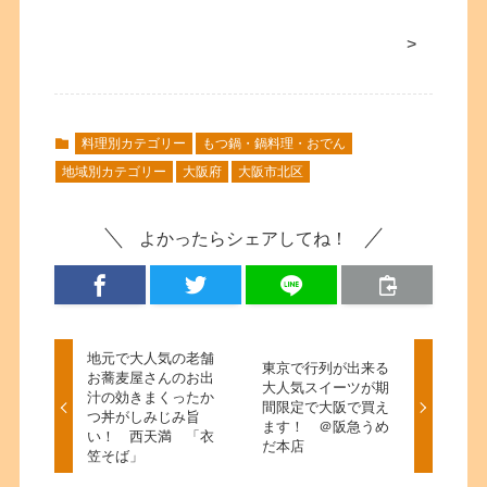
>
料理別カテゴリー
もつ鍋・鍋料理・おでん
地域別カテゴリー
大阪府
大阪市北区
よかったらシェアしてね！
地元で大人気の老舗
東京で行列が出来る
お蕎麦屋さんのお出
大人気スイーツが期
汁の効きまくったか
間限定で大阪で買え
つ丼がしみじみ旨
ます！ ＠阪急うめ
い！ 西天満 「衣
だ本店
笠そば」