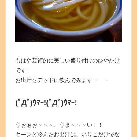
もはや芸術的に美しい盛り付けのひやかけ
です！
お出汁をデッドに飲んでみます・・・
(ﾟДﾟ)ｳﾏｰ!
(ﾟДﾟ)ｳﾏｰ!
うぉぉぉ～～～、うま～～～い！！
キーンと冷えたお出汁は、いりこだけでな