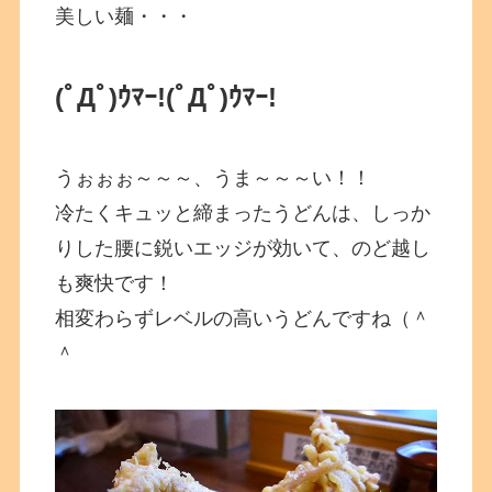
美しい麺・・・
(ﾟДﾟ)ｳﾏｰ!
(ﾟДﾟ)ｳﾏｰ!
うぉぉぉ～～～、うま～～～い！！
冷たくキュッと締まったうどんは、しっか
りした腰に鋭いエッジが効いて、のど越し
も爽快です！
相変わらずレベルの高いうどんですね（＾
＾