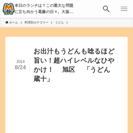
本日のランチは？この重大な問題
に立ち向かう葛藤の日々。大阪・
京都・神戸を中心とした食べ歩
ホーム
料理別カテゴリー
うどん
き、飲み歩きを綴る。
お出汁もうどんも唸るほど
旨い！超ハイレベルなひや
2014
8/24
かけ！ 旭区 「うどん
蔵十」