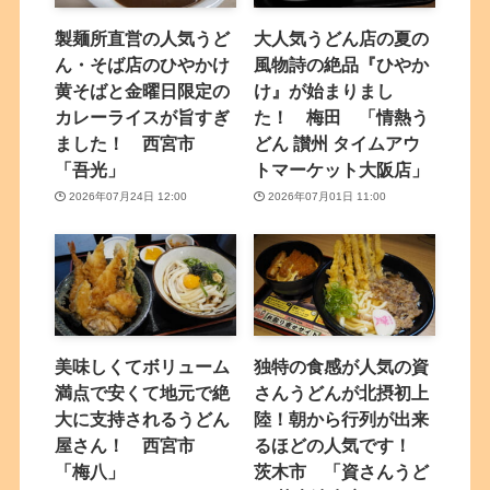
製麺所直営の人気うど
大人気うどん店の夏の
ん・そば店のひやかけ
風物詩の絶品『ひやか
黄そばと金曜日限定の
け』が始まりまし
カレーライスが旨すぎ
た！ 梅田 「情熱う
ました！ 西宮市
どん 讃州 タイムアウ
「吾光」
トマーケット大阪店」
2026年07月24日 12:00
2026年07月01日 11:00
美味しくてボリューム
独特の食感が人気の資
満点で安くて地元で絶
さんうどんが北摂初上
大に支持されるうどん
陸！朝から行列が出来
屋さん！ 西宮市
るほどの人気です！
「梅八」
茨木市 「資さんうど