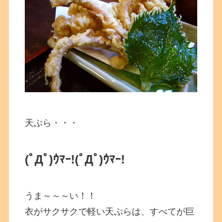
天ぷら・・・
(ﾟДﾟ)ｳﾏｰ!
(ﾟДﾟ)ｳﾏｰ!
うま～～～い！！
衣がサクサクで軽い天ぷらは、すべてが巨