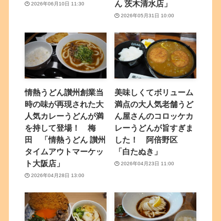
ん 茨木清水店」
2026年06月10日 11:30
2026年05月31日 10:00
情熱うどん讃州創業当
美味しくてボリューム
時の味が再現された大
満点の大人気老舗うど
人気カレーうどんが満
ん屋さんのコロッケカ
を持して登場！ 梅
レーうどんが旨すぎま
田 「情熱うどん 讃州
した！ 阿倍野区
タイムアウトマーケッ
「白たぬき」
ト大阪店」
2026年04月23日 11:00
2026年04月28日 13:00