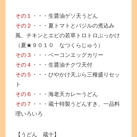
その１
・・・生醤油ゲソ天うどん
その２
・・・夏トマトとバジルの煮込み
風、チキンとエビの若草トロトロぶっかけ
（夏★９０１０ なつくらじゅう）
その３
・・・ベーコンエッグカリー
その４
・・・生醤油チクワ天付
その５
・・・ひやかけ天ぷら三種盛りセッ
ト
その６
・・・海老天カレーうどん
その７
・・・蔵十特製うどんすき、一品料
理いろいろ
【うどん 蔵十】