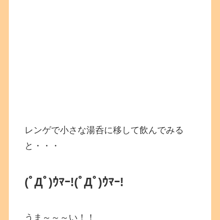
レンゲで小さな湯呑に移して飲んでみる
と・・・
(ﾟДﾟ)ｳﾏｰ!
(ﾟДﾟ)ｳﾏｰ!
うま～～～い！！