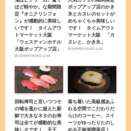
ほど軽やか。な期間限
ポップアップ店のかき
定『オニクリシフォ
氷とカヌレのセットが
ン』が感動的に美味し
めちゃくちゃ美味しい
いです！ タイムアウ
です！ タイムアウト
トマーケット大阪
マーケット大阪 「カ
「ウェスティンホテル
ヌレと、かき氷」
大阪ポップアップ店」
2026年07月14日 11:00
2026年07月16日 11:00
回転寿司と言いつつそ
落ち着いた高級感あふ
の域を遥かに超えた新
れる空間でこだわりだ
鮮で大きなネタのお寿
らけのコーヒー、スイ
司は全てが感動的な美
ーツがゆったりたのし
味しさです！ 天王
める正統派喫茶店！