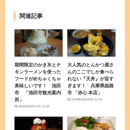
関連記事
期間限定のかき氷とチ
大人気のとんかつ屋さ
キンラーメンを使った
んのここでしか食べら
フードがめちゃくちゃ
れない『天丼』が旨す
美味しいです！ 池田
ぎます！ 兵庫県姫路
市 「池田市観光案内
市 「赤心 本店」
所」
2026年08月06日 12:30
2026年08月07日 11:00