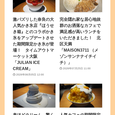
激バズリした奈良の大
完全隠れ家な居心地抜
人気かき氷店『ほうせ
群のお洒落なカフェで
き箱』とのコラボかき
満足感が高いランチを
氷をアップデートさせ
いただきました！ 北
た期間限定かき氷が登
区天満
場！ タイムアウトマ
「MAISON3711 （メ
ーケット大阪
ゾンサンナナイチイ
「JULIAN ICE
チ）」
CREAM」
2026年07月25日 11:00
2026年08月05日 12:00
鬼ほどクリーム。驚く
人気カフェの期間限定