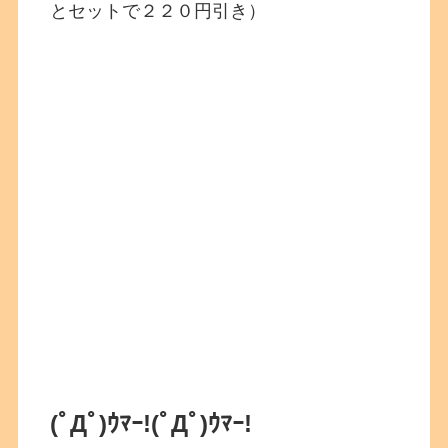
とセットで２２０円引き）
(ﾟДﾟ)ｳﾏｰ!
(ﾟДﾟ)ｳﾏｰ!