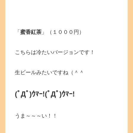
「
蜜香紅茶
」（１０００円）
こちらは冷たいバージョンです！
生ビールみたいですね（＾＾
(ﾟДﾟ)ｳﾏｰ!
(ﾟДﾟ)ｳﾏｰ!
うま～～～い！！