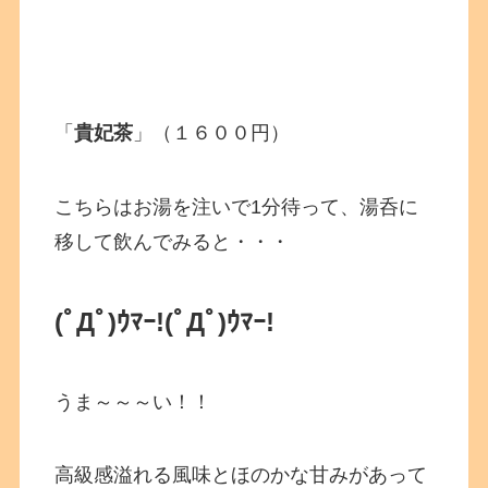
「
貴妃茶
」（１６００円）
こちらはお湯を注いで1分待って、湯呑に
移して飲んでみると・・・
(ﾟДﾟ)ｳﾏｰ!
(ﾟДﾟ)ｳﾏｰ!
うま～～～い！！
高級感溢れる風味とほのかな甘みがあって