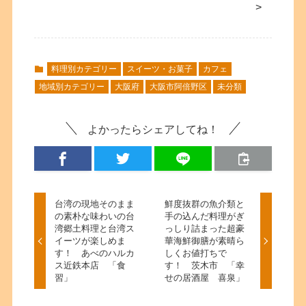
>
料理別カテゴリー
スイーツ・お菓子
カフェ
地域別カテゴリー
大阪府
大阪市阿倍野区
未分類
よかったらシェアしてね！
台湾の現地そのまま
鮮度抜群の魚介類と
の素朴な味わいの台
手の込んだ料理がぎ
湾郷土料理と台湾ス
っしり詰まった超豪
イーツが楽しめま
華海鮮御膳が素晴ら
す！ あべのハルカ
しくお値打ちで
ス近鉄本店 「食
す！ 茨木市 「幸
習」
せの居酒屋 喜泉」