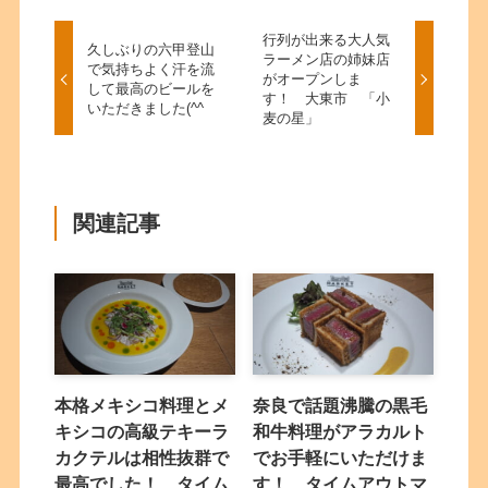
行列が出来る大人気
久しぶりの六甲登山
ラーメン店の姉妹店
で気持ちよく汗を流
がオープンしま
して最高のビールを
す！ 大東市 「小
いただきました(^^
麦の星」
関連記事
本格メキシコ料理とメ
奈良で話題沸騰の黒毛
キシコの高級テキーラ
和牛料理がアラカルト
カクテルは相性抜群で
でお手軽にいただけま
最高でした！ タイム
す！ タイムアウトマ