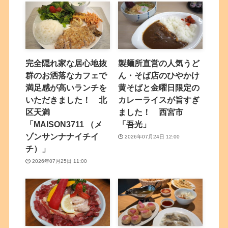
完全隠れ家な居心地抜
製麺所直営の人気うど
群のお洒落なカフェで
ん・そば店のひやかけ
満足感が高いランチを
黄そばと金曜日限定の
いただきました！ 北
カレーライスが旨すぎ
区天満
ました！ 西宮市
「MAISON3711 （メ
「吾光」
ゾンサンナナイチイ
2026年07月24日 12:00
チ）」
2026年07月25日 11:00