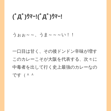
(ﾟДﾟ)ｳﾏｰ!
(ﾟДﾟ)ｳﾏｰ!
うぉぉ～～、うま～～～い！！
一口目は甘く、その後ドンドン辛味が増す
このカレーこそが大阪を代表する、次々に
中毒者を出して行く史上最強のカレーなの
です（＾＾