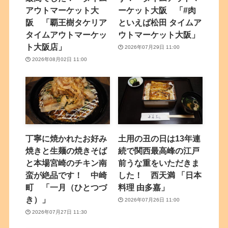
アウトマーケット大
ーケット大阪 「#肉
阪 「覇王樹タケリア
といえば松田 タイムア
タイムアウトマーケッ
ウトマーケット大阪」
ト大阪店」
2026年07月29日 11:00
2026年08月02日 11:00
丁寧に焼かれたお好み
土用の丑の日は13年連
焼きと生麺の焼きそば
続で関西最高峰の江戸
と本場宮崎のチキン南
前うな重をいただきま
蛮が絶品です！ 中崎
した！ 西天満 「日本
町 「一月（ひとつづ
料理 由多嘉」
き）」
2026年07月26日 11:00
2026年07月27日 11:30