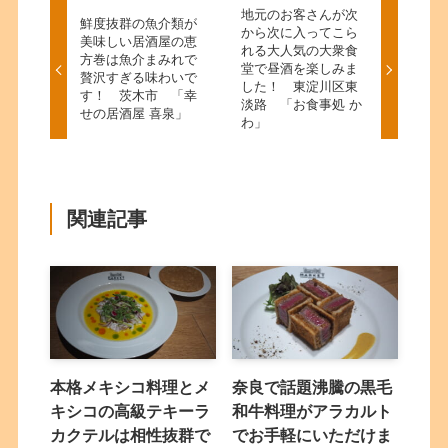
地元のお客さんが次
鮮度抜群の魚介類が
から次に入ってこら
美味しい居酒屋の恵
れる大人気の大衆食
方巻は魚介まみれで
堂で昼酒を楽しみま
贅沢すぎる味わいで
した！ 東淀川区東
す！ 茨木市 「幸
淡路 「お食事処 か
せの居酒屋 喜泉」
わ」
関連記事
本格メキシコ料理とメ
奈良で話題沸騰の黒毛
キシコの高級テキーラ
和牛料理がアラカルト
カクテルは相性抜群で
でお手軽にいただけま