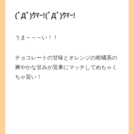
(ﾟДﾟ)ｳﾏｰ!
(ﾟДﾟ)ｳﾏｰ!
うま～～～い！！
チョコレートの甘味とオレンジの柑橘系の
爽やかな甘みが見事にマッチしてめちゃく
ちゃ旨い！