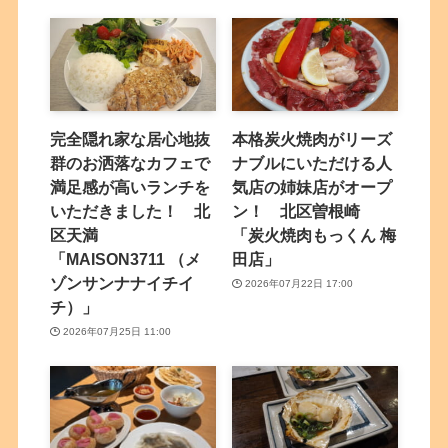
完全隠れ家な居心地抜
本格炭火焼肉がリーズ
群のお洒落なカフェで
ナブルにいただける人
満足感が高いランチを
気店の姉妹店がオープ
いただきました！ 北
ン！ 北区曽根崎
区天満
「炭火焼肉もっくん 梅
「MAISON3711 （メ
田店」
ゾンサンナナイチイ
2026年07月22日 17:00
チ）」
2026年07月25日 11:00