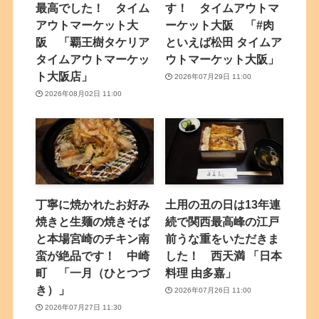
最高でした！ タイム
す！ タイムアウトマ
アウトマーケット大
ーケット大阪 「#肉
阪 「覇王樹タケリア
といえば松田 タイムア
タイムアウトマーケッ
ウトマーケット大阪」
ト大阪店」
2026年07月29日 11:00
2026年08月02日 11:00
丁寧に焼かれたお好み
土用の丑の日は13年連
焼きと生麺の焼きそば
続で関西最高峰の江戸
と本場宮崎のチキン南
前うな重をいただきま
蛮が絶品です！ 中崎
した！ 西天満 「日本
町 「一月（ひとつづ
料理 由多嘉」
き）」
2026年07月26日 11:00
2026年07月27日 11:30