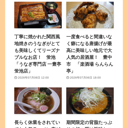
丁寧に焼かれた関西風
一度食べると間違いな
地焼きのうなぎがとて
く癖になる唐揚げが最
も美味しくてリーズナ
高に美味しい地元で大
ブルなお店！ 蛍池
人気の居酒屋！ 豊中
「うなぎ専門店 一豊亭
市 「楽酒場 らんらん
蛍池店」
亭」
2026年07月08日 12:00
2026年07月06日 18:00
長らく休業をされてい
期間限定の背脂たっぷ