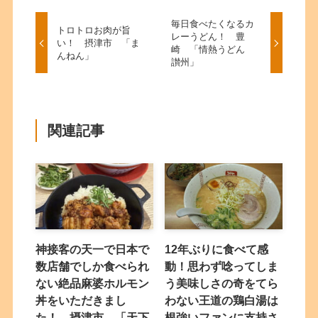
毎日食べたくなるカ
トロトロお肉が旨
レーうどん！ 豊
い！ 摂津市 「ま
崎 「情熱うどん
んねん」
讃州」
関連記事
神接客の天一で日本で
12年ぶりに食べて感
数店舗でしか食べられ
動！思わず唸ってしま
ない絶品麻婆ホルモン
う美味しさの奇をてら
丼をいただきまし
わない王道の鶏白湯は
た！ 摂津市 「天下
根強いファンに支持さ