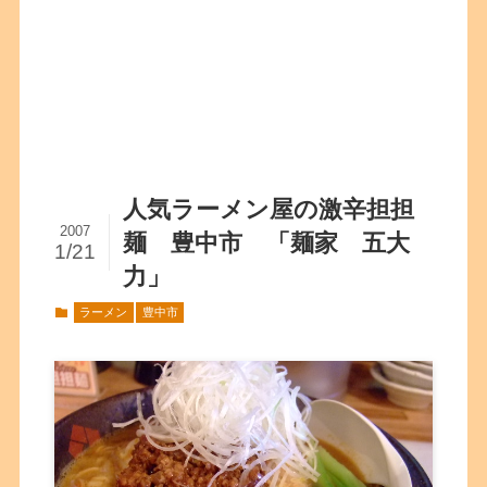
人気ラーメン屋の激辛担担
2007
麺 豊中市 「麺家 五大
1/21
力」
ラーメン
豊中市