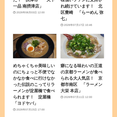
一品 南摂津店」
れ続けています！ 北
区豊崎 「らーめん 弥
2026年08月03日 12:00
七」
2026年07月17日 10:46
めちゃくちゃ美味しい
癖になる味わいの王道
のにちょっと不便でな
の京都ラーメンが食べ
かなか食べに行けなか
られる大人気店！ 京
った伝説のこってりラ
都市南区 「ラーメン
ーメンが淀屋橋で食べ
大栄 本店」
られます！ 淀屋橋
2026年07月11日 12:00
「ヨドヤバ」
2026年07月15日 17:00