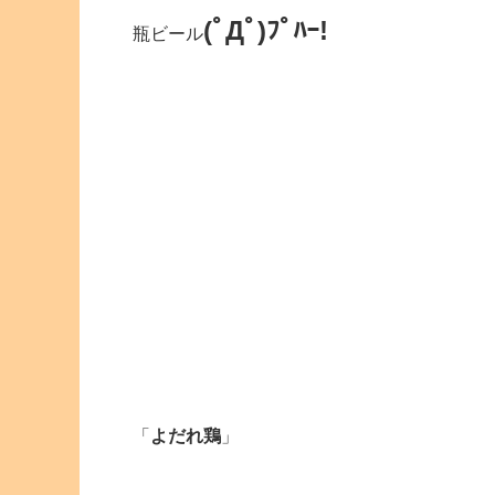
(ﾟДﾟ)ﾌﾟﾊｰ!
瓶ビール
「
よだれ鶏
」