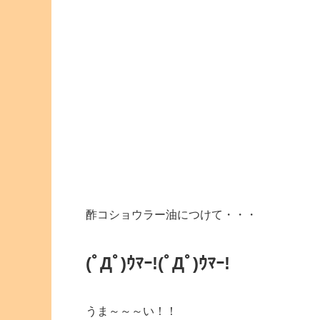
酢コショウラー油につけて・・・
(ﾟДﾟ)ｳﾏｰ!
(ﾟДﾟ)ｳﾏｰ!
うま～～～い！！