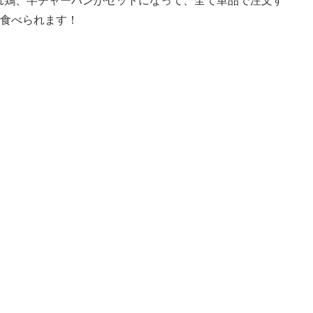
れ鶏、半チャーハンがセットになって、全て単品で注文す
で食べられます！