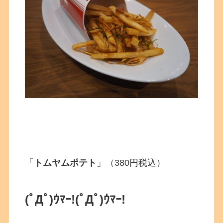
「
トムヤムポテト
」（380円税込）
(ﾟДﾟ)ｳﾏｰ!
(ﾟДﾟ)ｳﾏｰ!