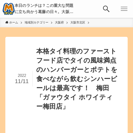
本日のランチは？この重大な問題
に立ち向かう葛藤の日々。大阪・
京都・神戸を中心とした食べ歩
ホーム
地域別カテゴリー
大阪府
大阪市北区
き、飲み歩きを綴る。
本格タイ料理のファースト
フード店でタイの風味満点
のハンバーガーとポテトを
2022
食べながら飲むシンハービ
11/11
ールは最高です！ 梅田
「ガァウタイ ホワイティ
ー梅田店」