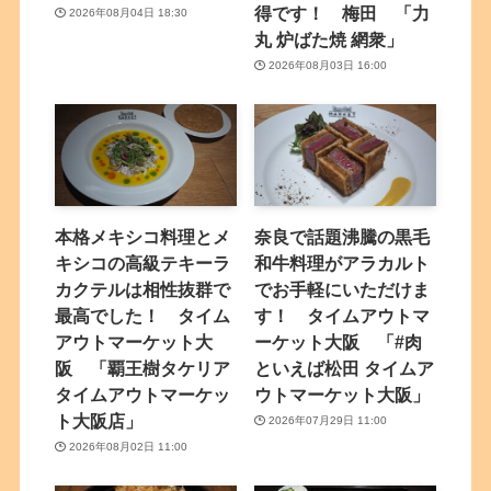
得です！ 梅田 「力
2026年08月04日 18:30
丸 炉ばた焼 網衆」
2026年08月03日 16:00
本格メキシコ料理とメ
奈良で話題沸騰の黒毛
キシコの高級テキーラ
和牛料理がアラカルト
カクテルは相性抜群で
でお手軽にいただけま
最高でした！ タイム
す！ タイムアウトマ
アウトマーケット大
ーケット大阪 「#肉
阪 「覇王樹タケリア
といえば松田 タイムア
タイムアウトマーケッ
ウトマーケット大阪」
ト大阪店」
2026年07月29日 11:00
2026年08月02日 11:00