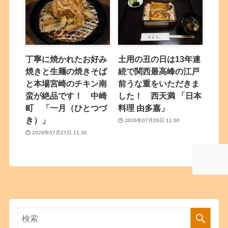
丁寧に焼かれたお好み
土用の丑の日は13年連
焼きと生麺の焼きそば
続で関西最高峰の江戸
と本場宮崎のチキン南
前うな重をいただきま
蛮が絶品です！ 中崎
した！ 西天満 「日本
町 「一月（ひとつづ
料理 由多嘉」
き）」
2026年07月26日 11:00
2026年07月27日 11:30