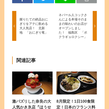
ネパール人コックさ
握りたての絶品おに
んによる本場そのま
ぎりをアテに飲める
まの味わいのお店が
大人気店！ 北新
オープンしまし
地 「おにぎり竜」
た！ 福島区 「ボ
クラギョロクシー」
関連記事
激バズリした奈良の大
8月限定！1日100食限
人気かき氷店『ほうせ
定！日本のフランス料