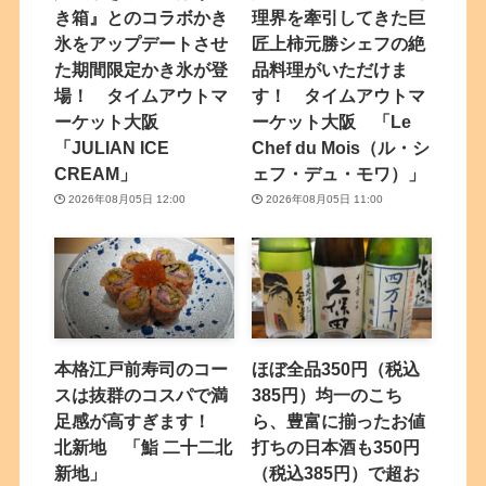
き箱』とのコラボかき
理界を牽引してきた巨
氷をアップデートさせ
匠上柿元勝シェフの絶
た期間限定かき氷が登
品料理がいただけま
場！ タイムアウトマ
す！ タイムアウトマ
ーケット大阪
ーケット大阪 「Le
「JULIAN ICE
Chef du Mois（ル・シ
CREAM」
ェフ・デュ・モワ）」
2026年08月05日 12:00
2026年08月05日 11:00
本格江戸前寿司のコー
ほぼ全品350円（税込
スは抜群のコスパで満
385円）均一のこち
足感が高すぎます！
ら、豊富に揃ったお値
北新地 「鮨 二十二北
打ちの日本酒も350円
新地」
（税込385円）で超お