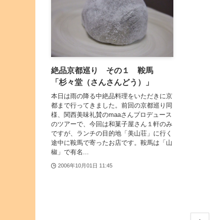
絶品京都巡り その１ 鞍馬
「杉々堂（さんさんどう）」
本日は雨の降る中絶品料理をいただきに京
都まで行ってきました。前回の京都巡り同
様、関西美味礼賛のmaaさんプロデュース
のツアーで、今回は和菓子屋さん１軒のみ
ですが、ランチの目的地「美山荘」に行く
途中に鞍馬で寄ったお店です。鞍馬は「山
椒」で有名...
2006年10月01日 11:45