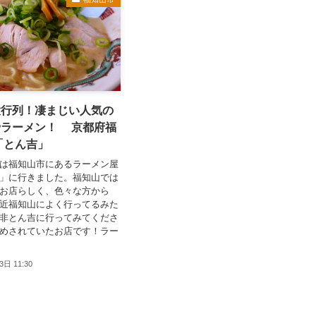
大行列！凄まじい人気の
骨ラーメン！ 京都府福
「とん吉」
は福知山市にあるラーメン屋
」に行きました。福知山では
お店らしく、色々な方から
近福知山によく行ってるみた
非とん吉に行ってみてくださ
めされていたお店です！ラー
3日 11:30