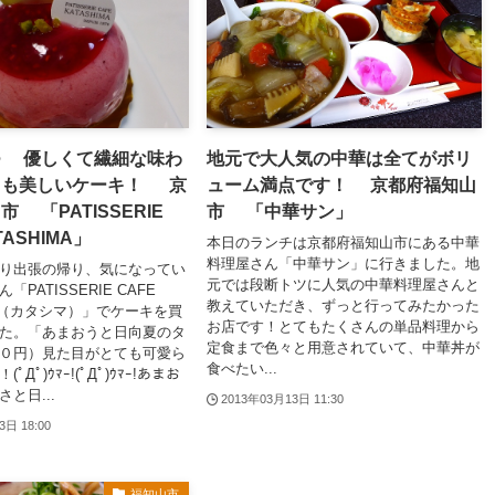
つ 優しくて繊細な味わ
地元で大人気の中華は全てがボリ
目も美しいケーキ！ 京
ューム満点です！ 京都府福知山
 「PATISSERIE
市 「中華サン」
TASHIMA」
本日のランチは京都府福知山市にある中華
料理屋さん「中華サン」に行きました。地
り出張の帰り、気になってい
元では段断トツに人気の中華料理屋さんと
PATISSERIE CAFE
教えていただき、ずっと行ってみたかった
MA（カタシマ）」でケーキを買
お店です！とてもたくさんの単品料理から
た。「あまおうと日向夏のタ
定食まで色々と用意されていて、中華丼が
０円）見た目がとても可愛ら
食べたい...
Дﾟ)ｳﾏｰ!(ﾟДﾟ)ｳﾏｰ!あまお
と日...
2013年03月13日 11:30
3日 18:00
福知山市