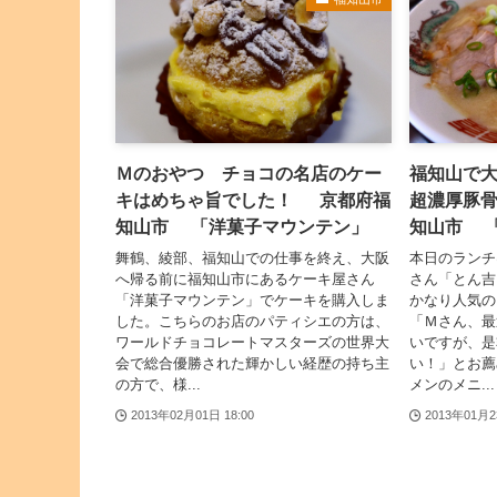
Ｍのおやつ チョコの名店のケー
福知山で
キはめちゃ旨でした！ 京都府福
超濃厚豚
知山市 「洋菓子マウンテン」
知山市 
舞鶴、綾部、福知山での仕事を終え、大阪
本日のランチ
へ帰る前に福知山市にあるケーキ屋さん
さん「とん吉
「洋菓子マウンテン」でケーキを購入しま
かなり人気の
した。こちらのお店のパティシエの方は、
「Ｍさん、最
ワールドチョコレートマスターズの世界大
いですが、是
会で総合優勝された輝かしい経歴の持ち主
い！」とお薦
の方で、様...
メンのメニ...
2013年02月01日 18:00
2013年01月2