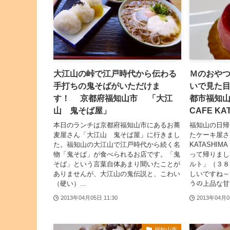
大江山の峠で江戸時代から伝わる
Ｍのおや
手打ちの鬼そばがいただけま
いで見た
す！ 京都府福知山市 「大江
都市福知山市
山 鬼そば屋」
CAFE KA
本日のランチは京都府福知山市にあるお蕎
福知山の日帰
麦屋さん「大江山 鬼そば屋」に行きまし
たケーキ屋さん「
た。福知山の大江山で江戸時代から続く名
KATASHI
物「鬼そば」が食べられるお店です。「鬼
って帰りまし
そば」という言葉自体あまり聞いたことが
ルト」（３８
ありませんが、大江山の鬼伝説と、こわい
しいですね～！(ﾟ
（硬い）...
うの上品な甘さ
2013年04月05日 11:30
2013年04月0
福知山市