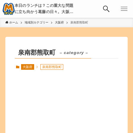
本日のランチは？この重大な問題
に立ち向かう葛藤の日々。大阪・
京都・神戸を中心とした食べ歩
ホーム
地域別カテゴリー
大阪府
泉南郡熊取町
き、飲み歩きを綴る。
泉南郡熊取町
– category –
大阪府
泉南郡熊取町