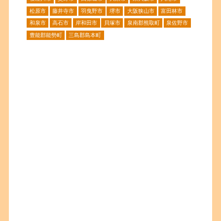
松原市
藤井寺市
羽曳野市
堺市
大阪狭山市
富田林市
和泉市
高石市
岸和田市
貝塚市
泉南郡熊取町
泉佐野市
豊能郡能勢町
三島郡島本町