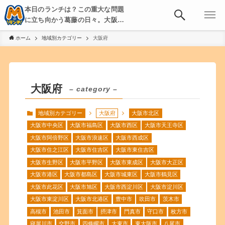
本日のランチは？この重大な問題
に立ち向かう葛藤の日々。大阪・
京都・神戸を中心とした食べ歩
ホーム
地域別カテゴリー
大阪府
き、飲み歩きを綴る。
大阪府
– category –
地域別カテゴリー
大阪府
大阪市北区
大阪市中央区
大阪市福島区
大阪市西区
大阪市天王寺区
大阪市阿倍野区
大阪市浪速区
大阪市西成区
大阪市住之江区
大阪市住吉区
大阪市東住吉区
大阪市生野区
大阪市平野区
大阪市東成区
大阪市大正区
大阪市港区
大阪市都島区
大阪市城東区
大阪市鶴見区
大阪市此花区
大阪市旭区
大阪市西淀川区
大阪市淀川区
大阪市東淀川区
大阪市北港区
豊中市
吹田市
茨木市
高槻市
池田市
箕面市
摂津市
門真市
守口市
枚方市
寝屋川市
交野市
四條畷市
大東市
東大阪市
八尾市