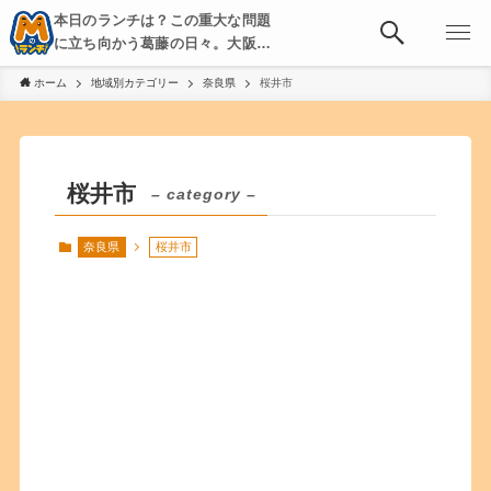
本日のランチは？この重大な問題
に立ち向かう葛藤の日々。大阪・
京都・神戸を中心とした食べ歩
ホーム
地域別カテゴリー
奈良県
桜井市
き、飲み歩きを綴る。
桜井市
– category –
奈良県
桜井市