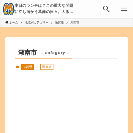
本日のランチは？この重大な問題
に立ち向かう葛藤の日々。大阪・
京都・神戸を中心とした食べ歩
ホーム
地域別カテゴリー
滋賀県
湖南市
き、飲み歩きを綴る。
湖南市
– category –
滋賀県
湖南市