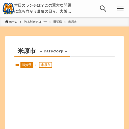
本日のランチは？この重大な問題
に立ち向かう葛藤の日々。大阪・
京都・神戸を中心とした食べ歩
ホーム
地域別カテゴリー
滋賀県
米原市
き、飲み歩きを綴る。
米原市
– category –
滋賀県
米原市