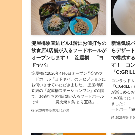
淀屋橋駅直結ビル1階にお値打ちの
新進気鋭
飲食店4店舗が入るフードホールが
らデザー
オープンします！ 淀屋橋 「ヨ
で構成す
ドヤバ」
す！ コ
「C:GRIL
淀屋橋に2026年4月6日オープン予定のフ
ードホール「ヨドヤバ」のレセプションに
コンラッド大
お伺いさせていただきました。 淀屋橋駅
「C:GRIL
直結の「淀屋橋ステーションワン」の1階
が楽しめるお
で、お値打ちの4店舗が入るフードホール
つの違ったコ
です！ 「炭火焼き鳥 とり五楼」 ...
ました！ 
ートバー「mudae
2026年04月03日 17:00
2026年04月0