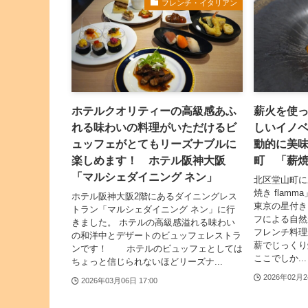
フレンチ・イタリアン
ホテルクオリティーの高級感あふ
薪火を使
れる味わいの料理がいただけるビ
しいイノ
ュッフェがとてもリーズナブルに
動的に美
楽しめます！ ホテル阪神大阪
町 「薪焼き
「マルシェダイニング ネン」
北区堂山町に
焼き flam
ホテル阪神大阪2階にあるダイニングレス
東京の星付き
トラン「マルシェダイニング ネン」に行
フによる自然
きました。 ホテルの高級感溢れる味わい
フレンチ料理
の和洋中とデザートのビュッフェレストラ
薪でじっくり
ンです！ ホテルのビュッフェとしては
ここでしか...
ちょっと信じられないほどリーズナ...
2026年02月2
2026年03月06日 17:00