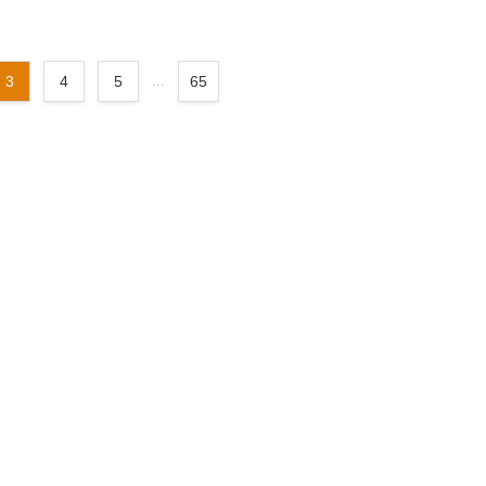
3
4
5
...
65