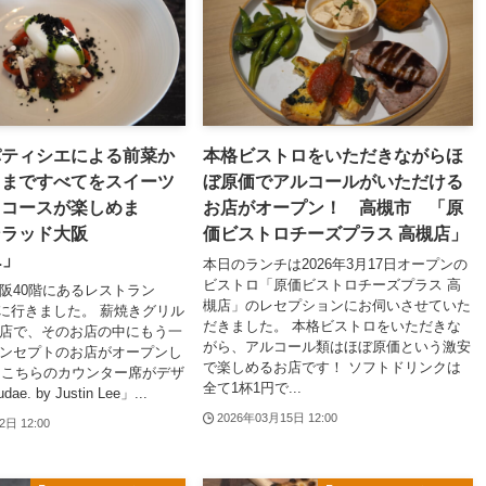
パティシエによる前菜か
本格ビストロをいただきながらほ
トまですべてをスイーツ
ぼ原価でアルコールがいただける
るコースが楽しめま
お店がオープン！ 高槻市 「原
ンラッド大阪
価ビストロチーズプラス 高槻店」
L」
本日のランチは2026年3月17日オープンの
ビストロ「原価ビストロチーズプラス 高
阪40階にあるレストラン
槻店」のレセプションにお伺いさせていた
L」に行きました。 薪焼きグリル
だきました。 本格ビストロをいただきな
店で、そのお店の中にもう一
がら、アルコール類はほぼ原価という激安
ンセプトのお店がオープンし
で楽しめるお店です！ ソフトドリンクは
こちらのカウンター席がデザ
全て1杯1円で...
. by Justin Lee」...
2026年03月15日 12:00
2日 12:00