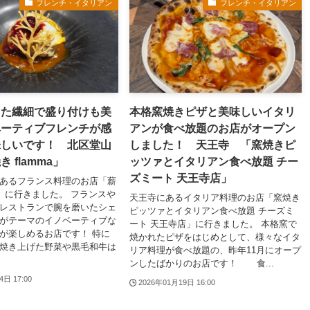
フレンチ・イタリアン
フレンチ・イタリアン
った繊細で盛り付けも美
本格窯焼きピザと美味しいイタリ
ベーティブフレンチが感
アンが食べ放題のお店がオープン
味しいです！ 北区堂山
しました！ 天王寺 「窯焼きピ
 flamma」
ッツァとイタリアン食べ放題 チー
ズミート 天王寺店」
あるフランス料理のお店「薪
ma」に行きました。 フランスや
天王寺にあるイタリア料理のお店「窯焼き
レストランで腕を磨いたシェ
ピッツァとイタリアン食べ放題 チーズミ
がテーマのイノベーティブな
ート 天王寺店」に行きました。 本格窯で
が楽しめるお店です！ 特に
焼かれたピザをはじめとして、様々なイタ
焼き上げた野菜や黒毛和牛は
リア料理が食べ放題の、昨年11月にオープ
ンしたばかりのお店です！ 食...
4日 17:00
2026年01月19日 16:00