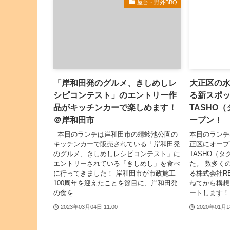
屋台・野外BBQ
「岸和田発のグルメ、きしめしレ
大正区の
シピコンテスト」のエントリー作
る新スポッ
品がキッチンカーで楽しめます！
TASHO
＠岸和田市
ープン！
本日のランチは岸和田市の蜻蛉池公園の
本日のランチは
キッチンカーで販売されている「岸和田発
正区にオープ
のグルメ、きしめしレシピコンテスト」に
TASHO（
エントリーされている「きしめし」を食べ
た。 数多く
に行ってきました！ 岸和田市が市政施工
る株式会社R
100周年を迎えたことを節目に、岸和田発
ねてから構想
の食を...
ートします！ 
2023年03月04日 11:00
2020年01月1