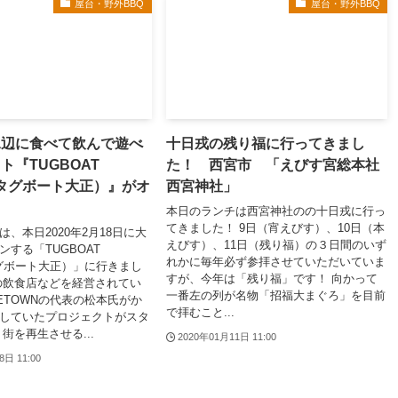
屋台・野外BBQ
屋台・野外BBQ
水辺に食べて飲んで遊べ
十日戎の残り福に行ってきまし
ト『TUGBOAT
た！ 西宮市 「えびす宮総本社
（タグボート大正）』がオ
西宮神社」
本日のランチは西宮神社のの十日戎に行っ
てきました！ 9日（宵えびす）、10日（本
、本日2020年2月18日に大
えびす）、11日（残り福）の３日間のいず
ンする「TUGBOAT
れかに毎年必ず参拝させていただいていま
タグボート大正）」に行きまし
すが、今年は「残り福」です！ 向かって
の飲食店などを経営されてい
一番左の列が名物「招福大まぐろ」を目前
ETOWNの代表の松本氏がか
で拝むこと...
していたプロジェクトがスタ
街を再生させる...
2020年01月11日 11:00
8日 11:00