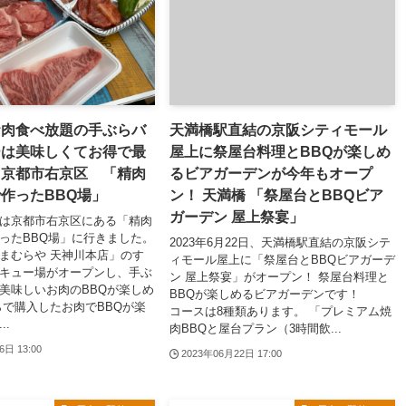
お肉食べ放題の手ぶらバ
天満橋駅直結の京阪シティモール
ーは美味しくてお得で最
屋上に祭屋台料理とBBQが楽しめ
 京都市右京区 「精肉
るビアガーデンが今年もオープ
作ったBBQ場」
ン！ 天満橋 「祭屋台とBBQビア
ガーデン 屋上祭宴」
は京都市右京区にある「精肉
ったBBQ場」に行きました。
2023年6月22日、天満橋駅直結の京阪シテ
まむらや 天神川本店」のす
ィモール屋上に「祭屋台とBBQビアガーデ
キュー場がオープンし、手ぶ
ン 屋上祭宴」がオープン！ 祭屋台料理と
美味しいお肉のBBQが楽しめ
BBQが楽しめるビアガーデンです！
らで購入したお肉でBBQが楽
コースは8種類あります。 「プレミアム焼
..
肉BBQと屋台プラン（3時間飲...
6日 13:00
2023年06月22日 17:00