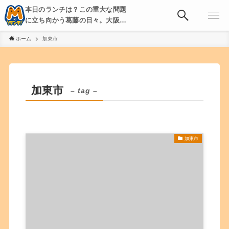
本日のランチは？この重大な問題
に立ち向かう葛藤の日々。大阪・
京都・神戸を中心とした食べ歩
ホーム
加東市
き、飲み歩きを綴る。
加東市
– tag –
加東市