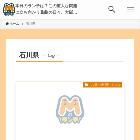
本日のランチは？この重大な問題
に立ち向かう葛藤の日々。大阪・
京都・神戸を中心とした食べ歩
ホーム
石川県
き、飲み歩きを綴る。
石川県
– tag –
もつ鍋・鍋料理・おでん