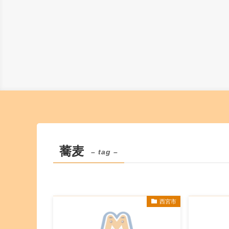
蕎麦
– tag –
西宮市