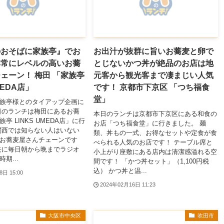
のおそばに家族亭』でお
お出汁が抜群に旨いお蕎麦と卵で
非常にレベルの高いお蕎
とじないかつ丼が絶品のお店は地
ェーン！ 梅田 「家族亭
元客から観光客まで凄まじい人気
MEDA店」
です！ 京都市下京区 「つち福食
堂」
族亭様とのタイアップ企画に
日のランチは梅田にあるお蕎
本日のランチは京都市下京区にある和食の
亭 LINKS UMEDA店」に行
お店「つち福食堂」に行きました。 麺
関西では知らない人はいない
類、丼もの一式、お得なセットや定食が食
お蕎麦屋さんチェーンです
べられる人気のお店です！ テーブル席と
去に毎日朝から晩までラジオ
小上がり座敷にある店内は清潔感溢れる空
期...
間です！ 「かつ丼セット」（1,100円税
込） かつ丼と温...
8日 15:00
2024年02月16日 11:23
大阪市中央区
吹田市