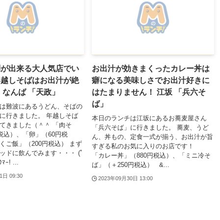
列が出来る大人気店でい
お出汁が効きまくったカレー丼は
年越しそばはお出汁が絶
癖になる美味しさでお出汁好きに
 なんば 「天政」
はたまりません！ 江坂 「兵六そ
ば」
は難波にあるうどん、そばの
に行きました。 年越しそば
本日のランチは江坂にあるお蕎麦屋さん
てきました（＾＾ 「肉そ
「兵六そば」に行きました。 蕎麦、うど
円税込）、「卵」（60円税
ん、丼もの、定食一式が揃う、お出汁が旨
くご飯」（200円税込） まず
すぎる私のお気に入りのお店です！
ッドに飲んでみます・・・ (ﾟ
「カレー丼」（880円税込）、「ミニ冷そ
ﾏｰ! ...
ば」（＋250円税込） &...
1日 09:30
2023年09月30日 13:00