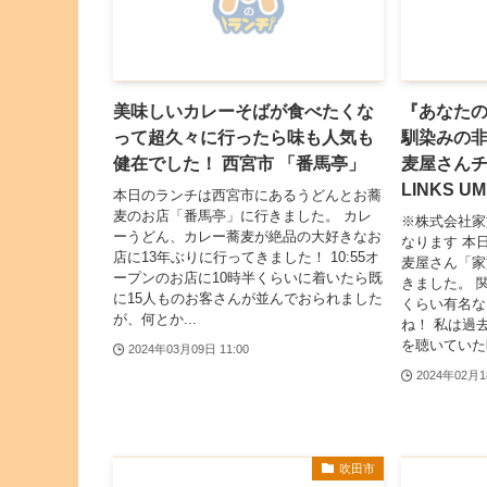
美味しいカレーそばが食べたくな
『あなた
って超久々に行ったら味も人気も
馴染みの
健在でした！ 西宮市 「番馬亭」
麦屋さんチ
LINKS U
本日のランチは西宮市にあるうどんとお蕎
麦のお店「番馬亭」に行きました。 カレ
※株式会社家
ーうどん、カレー蕎麦が絶品の大好きなお
なります 本
店に13年ぶりに行ってきました！ 10:55オ
麦屋さん「家族
ープンのお店に10時半くらいに着いたら既
きました。 
に15人ものお客さんが並んでおられました
くらい有名な
が、何とか...
ね！ 私は過
を聴いていた時
2024年03月09日 11:00
2024年02月1
吹田市