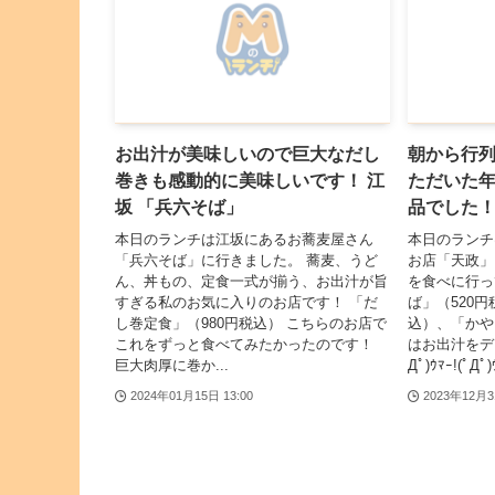
お出汁が美味しいので巨大なだし
朝から行
巻きも感動的に美味しいです！ 江
ただいた
坂 「兵六そば」
品でした！
本日のランチは江坂にあるお蕎麦屋さん
本日のランチ
「兵六そば」に行きました。 蕎麦、うど
お店「天政」
ん、丼もの、定食一式が揃う、お出汁が旨
を食べに行っ
すぎる私のお気に入りのお店です！ 「だ
ば」（520
し巻定食」（980円税込） こちらのお店で
込）、「かや
これをずっと食べてみたかったのです！
はお出汁をデ
巨大肉厚に巻か...
Дﾟ)ｳﾏｰ!(ﾟДﾟ)ｳ
2024年01月15日 13:00
2023年12月3