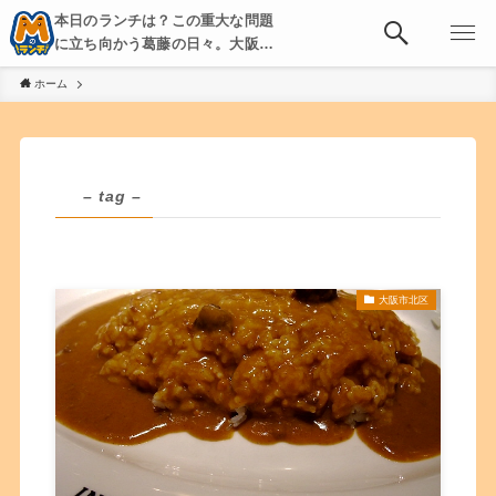
本日のランチは？この重大な問題
に立ち向かう葛藤の日々。大阪・
京都・神戸を中心とした食べ歩
ホーム
き、飲み歩きを綴る。
– tag –
大阪市北区