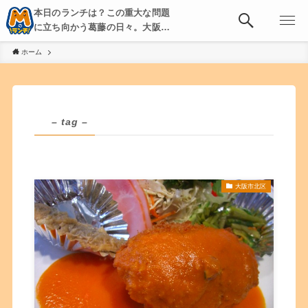
本日のランチは？この重大な問題
に立ち向かう葛藤の日々。大阪・
京都・神戸を中心とした食べ歩
ホーム
き、飲み歩きを綴る。
– tag –
大阪市北区