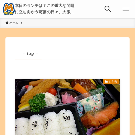
本日のランチは？この重大な問題
に立ち向かう葛藤の日々。大阪・
京都・神戸を中心とした食べ歩
ホーム
き、飲み歩きを綴る。
– tag –
お弁当