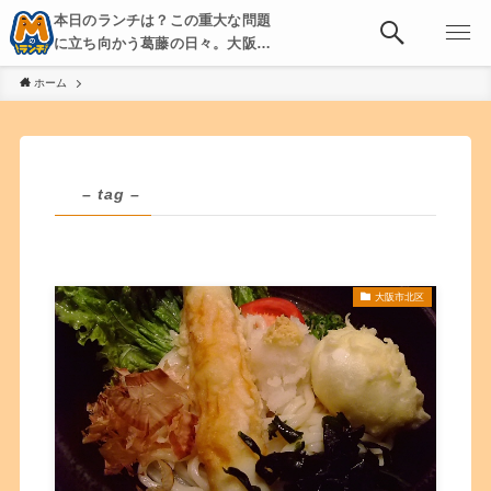
本日のランチは？この重大な問題
に立ち向かう葛藤の日々。大阪・
京都・神戸を中心とした食べ歩
ホーム
き、飲み歩きを綴る。
– tag –
大阪市北区