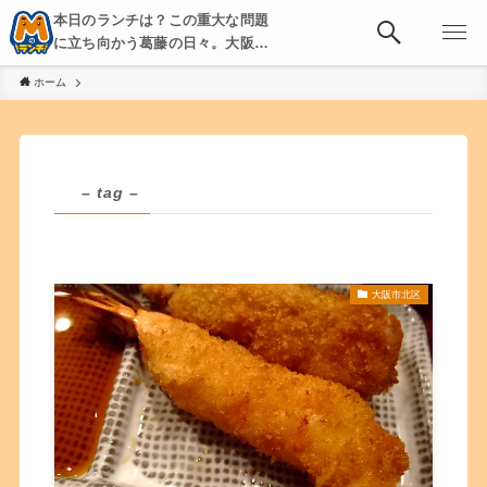
本日のランチは？この重大な問題
に立ち向かう葛藤の日々。大阪・
京都・神戸を中心とした食べ歩
ホーム
き、飲み歩きを綴る。
– tag –
大阪市北区