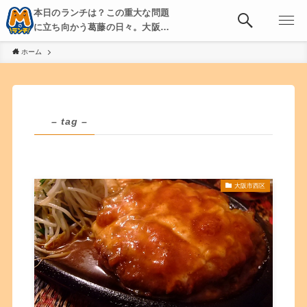
本日のランチは？この重大な問題
に立ち向かう葛藤の日々。大阪・
京都・神戸を中心とした食べ歩
ホーム
き、飲み歩きを綴る。
– tag –
大阪市西区