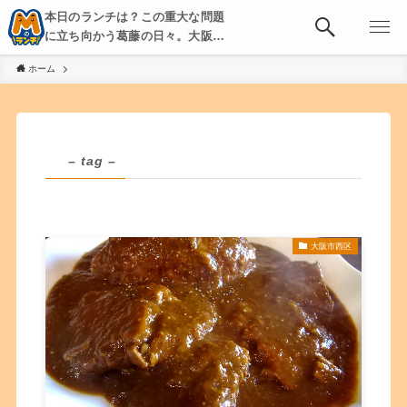
本日のランチは？この重大な問題
に立ち向かう葛藤の日々。大阪・
京都・神戸を中心とした食べ歩
ホーム
き、飲み歩きを綴る。
– tag –
大阪市西区