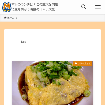
本日のランチは？この重大な問題
に立ち向かう葛藤の日々。大阪・
京都・神戸を中心とした食べ歩
ホーム
き、飲み歩きを綴る。
– tag –
大阪市浪速区