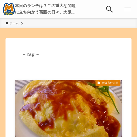
本日のランチは？この重大な問題
に立ち向かう葛藤の日々。大阪・
京都・神戸を中心とした食べ歩
ホーム
き、飲み歩きを綴る。
– tag –
大阪市住吉区