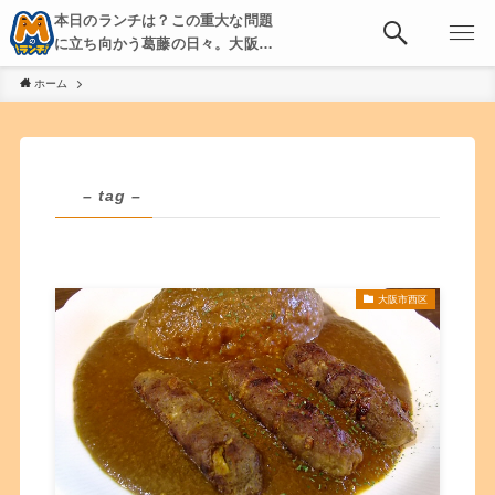
本日のランチは？この重大な問題
に立ち向かう葛藤の日々。大阪・
京都・神戸を中心とした食べ歩
ホーム
き、飲み歩きを綴る。
– tag –
大阪市西区