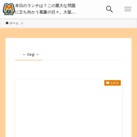
本日のランチは？この重大な問題
に立ち向かう葛藤の日々。大阪・
京都・神戸を中心とした食べ歩
ホーム
き、飲み歩きを綴る。
– tag –
お弁当