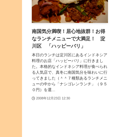
南国気分満喫！居心地抜群！お得
なランチメニューで大満足！ 淀
川区 「ハッピーバリ」
本日のランチは淀川区にあるインドネシア
料理のお店「ハッピーバリ」に行きまし
た。本格的なインドネシア料理が食べられ
る人気店で、真冬に南国気分を味わいに行
ってきました（＾＾７種類あるランチメニ
ューの中から「ナシゴレンランチ」（９５
０円）を選...
2008年12月23日 12:30