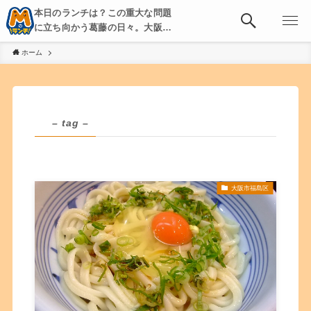
本日のランチは？この重大な問題
に立ち向かう葛藤の日々。大阪・
京都・神戸を中心とした食べ歩
ホーム
き、飲み歩きを綴る。
– tag –
大阪市福島区