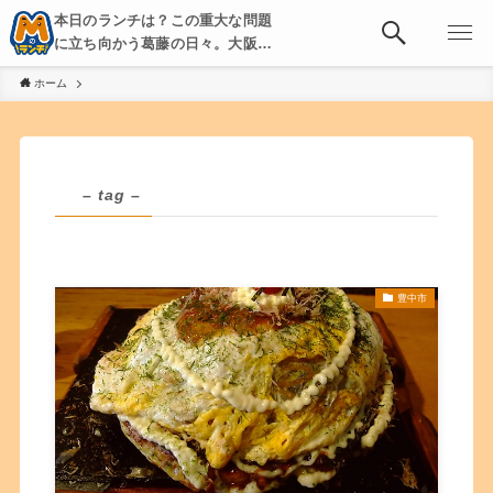
本日のランチは？この重大な問題
に立ち向かう葛藤の日々。大阪・
京都・神戸を中心とした食べ歩
ホーム
き、飲み歩きを綴る。
– tag –
豊中市