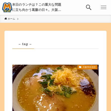
本日のランチは？この重大な問題
に立ち向かう葛藤の日々。大阪・
京都・神戸を中心とした食べ歩
ホーム
き、飲み歩きを綴る。
– tag –
大阪市住吉区