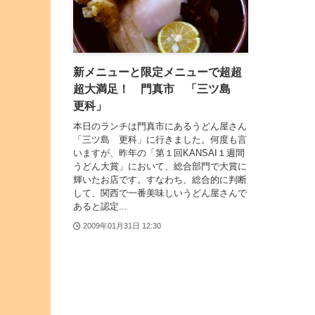
新メニューと限定メニューで超超
超大満足！ 門真市 「三ツ島
更科」
本日のランチは門真市にあるうどん屋さん
「三ツ島 更科」に行きました。何度も言
いますが、昨年の「第１回KANSAI１週間
うどん大賞」において、総合部門で大賞に
輝いたお店です。すなわち、総合的に判断
して、関西で一番美味しいうどん屋さんで
あると認定...
2009年01月31日 12:30