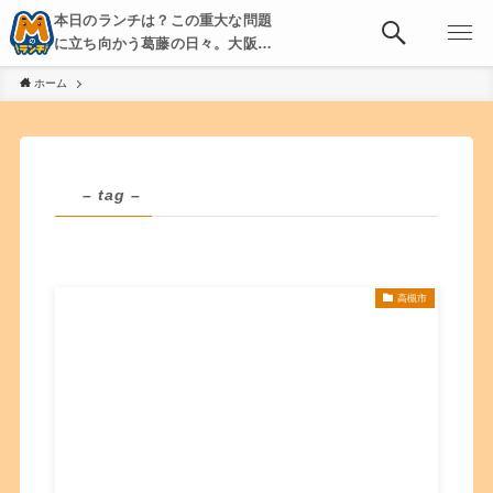
本日のランチは？この重大な問題
に立ち向かう葛藤の日々。大阪・
京都・神戸を中心とした食べ歩
ホーム
き、飲み歩きを綴る。
– tag –
高槻市