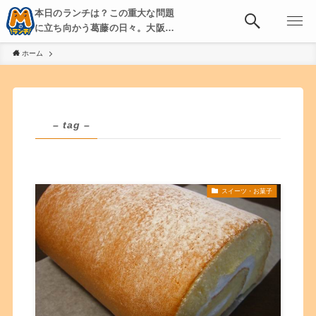
本日のランチは？この重大な問題
に立ち向かう葛藤の日々。大阪・
京都・神戸を中心とした食べ歩
ホーム
き、飲み歩きを綴る。
– tag –
スイーツ・お菓子