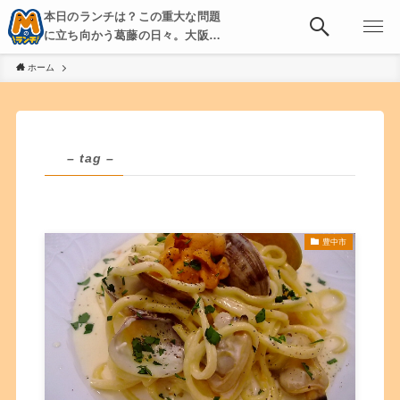
本日のランチは？この重大な問題
に立ち向かう葛藤の日々。大阪・
京都・神戸を中心とした食べ歩
ホーム
き、飲み歩きを綴る。
– tag –
豊中市