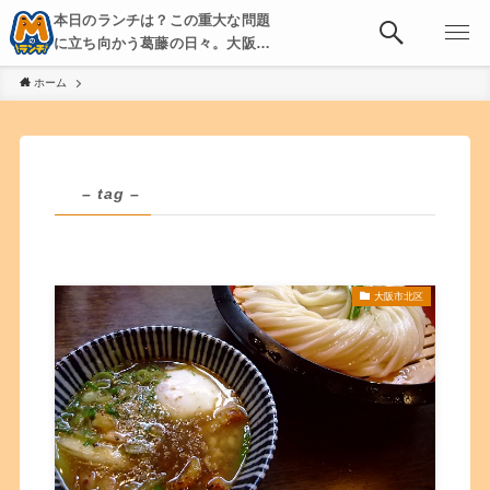
本日のランチは？この重大な問題
に立ち向かう葛藤の日々。大阪・
京都・神戸を中心とした食べ歩
ホーム
き、飲み歩きを綴る。
– tag –
大阪市北区