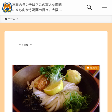
本日のランチは？この重大な問題
に立ち向かう葛藤の日々。大阪・
京都・神戸を中心とした食べ歩
ホーム
き、飲み歩きを綴る。
– tag –
橿原市