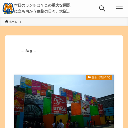
本日のランチは？この重大な問題
に立ち向かう葛藤の日々。大阪・
京都・神戸を中心とした食べ歩
ホーム
き、飲み歩きを綴る。
– tag –
屋台・野外BBQ