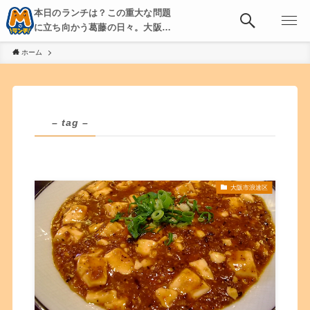
本日のランチは？この重大な問題
に立ち向かう葛藤の日々。大阪・
京都・神戸を中心とした食べ歩
ホーム
き、飲み歩きを綴る。
– tag –
大阪市浪速区