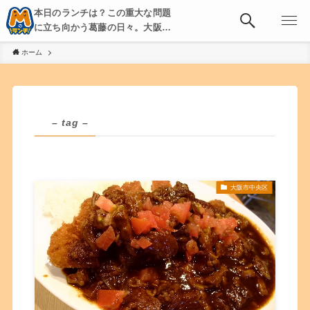
本日のランチは？この重大な問題
に立ち向かう葛藤の日々。大阪・
京都・神戸を中心とした食べ歩
ホーム
き、飲み歩きを綴る。
– tag –
大阪市中央区