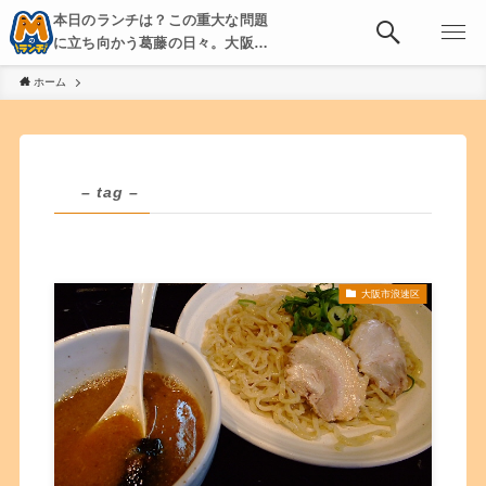
本日のランチは？この重大な問題
に立ち向かう葛藤の日々。大阪・
京都・神戸を中心とした食べ歩
ホーム
き、飲み歩きを綴る。
– tag –
大阪市浪速区