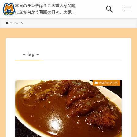
本日のランチは？この重大な問題
に立ち向かう葛藤の日々。大阪・
京都・神戸を中心とした食べ歩
ホーム
き、飲み歩きを綴る。
– tag –
大阪市住之江区